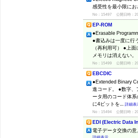
感受性を最小限にお
No：15497
公開日時：2012
EP-ROM
●Erasable Prog
●書込みは一度に行
（再利用可） ●上
メモリは消えない。
No：15499
公開日時：2012
EBCDIC
●Extended Binar
進コード。 ●数字
ータ用のコード体系の
に4ビットを...
詳細表
No：15494
公開日時：2012
EDI (Electric Data 
電子データ交換の意
詳細表示