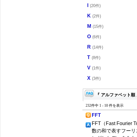
I
(20件)
K
(2件)
M
(15件)
O
(6件)
R
(14件)
T
(8件)
V
(1件)
X
(3件)
『 アルファベット順 
232件中 1 - 10 件を表示
FFT
FFT（Fast Fou
数の和で表すフーリ