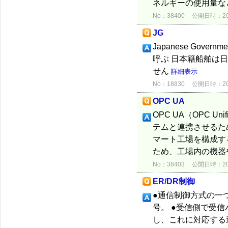
ネルギーの使用量など
No：38400
公開日時：2021
JG
Japanese Go
呼ぶ 日本籍船舶は
せん
詳細表示
No：18830
公開日時：2015
OPC UA
OPC UA（OPC Un
テムと連携させるため
マート工場を構成す
ため、工場内の機器や
No：38403
公開日時：2021
ER/DR制御
●通信制御方式の一
号。 ●受信側で受
し、これに対応する