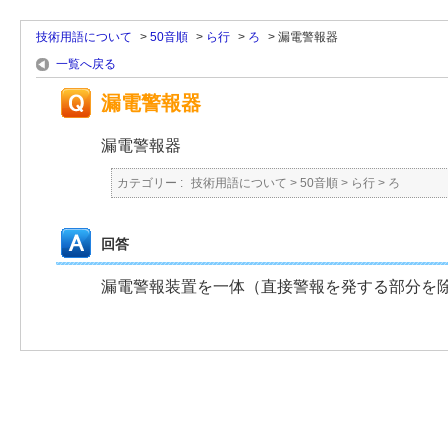
技術用語について
>
50音順
>
ら行
>
ろ
>
漏電警報器
一覧へ戻る
漏電警報器
漏電警報器
カテゴリー :
技術用語について
>
50音順
>
ら行
>
ろ
回答
漏電警報装置を一体（直接警報を発する部分を