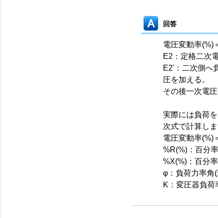
回答
電圧変動率(%)＝(E
E2：定格二次
E2'：二次側
圧を加える。
その後一次電圧
実際には負荷を
次式で計算しま
電圧変動率(%)＝K(
%R(%)：百分率抵
%X(%)：百分
φ：負荷力率角
K：変圧器負荷