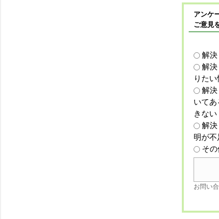
アンケー
ご意見
解決
解決
りたい
解決
いてあ
きない
解決
明が不
その
お問い合