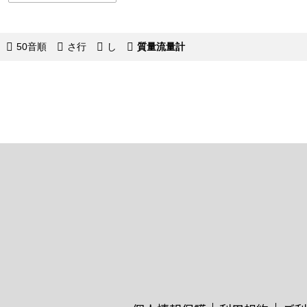
50音順
さ行
し
質量流量計