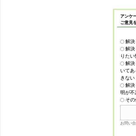
アンケー
ご意見
解決
解決
りたい
解決
いてあ
きない
解決
明が不
その
お問い合