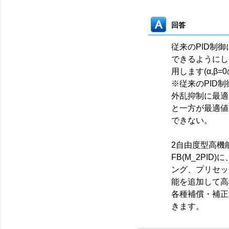
回答
従来のPID制
できるようにし
用します(α,β
※従来のPID
外乱抑制に最適
と一方が最適値
できない。
2自由度型高機能
FB(M_2PI
ング、プリセッ
能を追加して高
各種補償・補正
きます。