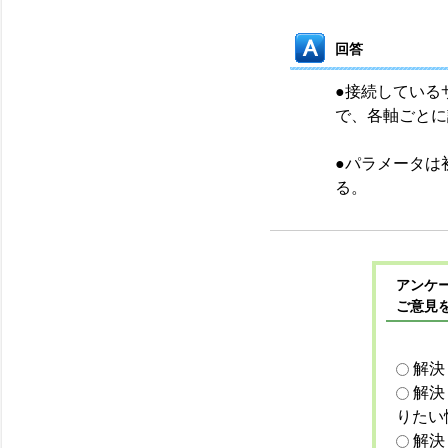
回答
●接続している
で、各軸ごとに
●パラメータは
る。
アンケー
ご意見
解決
解決
りたい
解決