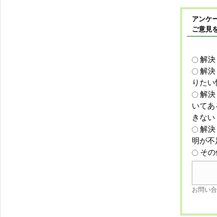
アンケー
ご意見
解決
解決
りたい
解決
いてあ
きない
解決
明が不
その
お問い合