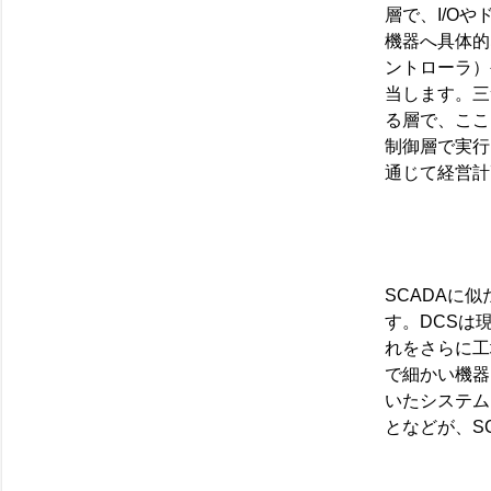
層で、I/Oや
機器へ具体的
ントローラ）やR
当します。三
る層で、ここに
制御層で実行
通じて経営計
SCADAに
す。DCSは
れをさらに工
で細かい機器
いたシステム
となどが、S