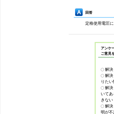
回答
定格使用電圧に
アンケー
ご意見
解決
解決
りたい
解決
いてあ
きない
解決
明が不