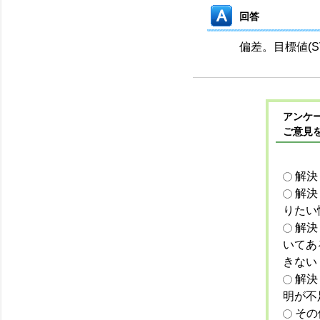
回答
偏差。目標値(S
アンケー
ご意見
解決
解決
りたい
解決
いてあ
きない
解決
明が不
その