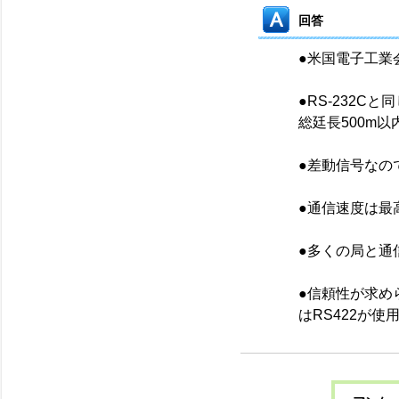
回答
●米国電子工業会
●RS-232C
総廷長500m以
●差動信号なので
●通信速度は最高
●多くの局と通
●信頼性が求め
はRS422が使