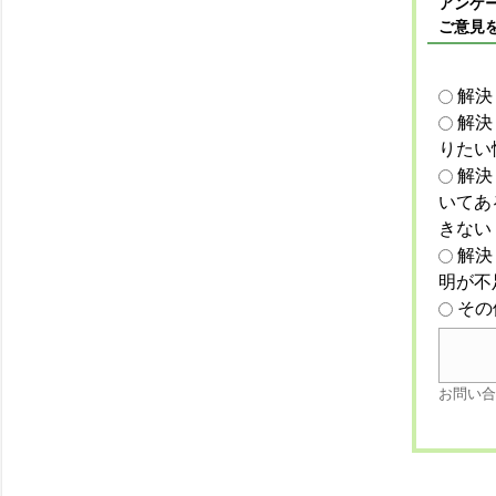
アンケー
ご意見
解決
解決
りたい
解決
いてあ
きない
解決
明が不
その
お問い合