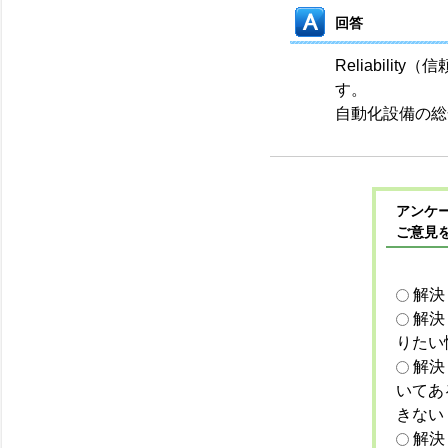
回答
Reliability
す。
自動化設備の総
アンケー
ご意見
解決
解決
りたい
解決
いてあ
きない
解決