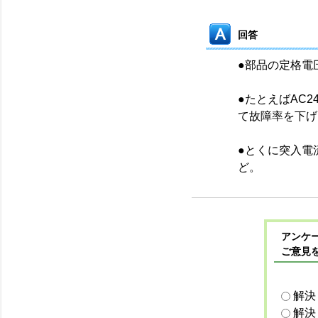
回答
●部品の定格電
●たとえばAC2
て故障率を下げ
●とくに突入電
ど。
アンケー
ご意見
解決
解決