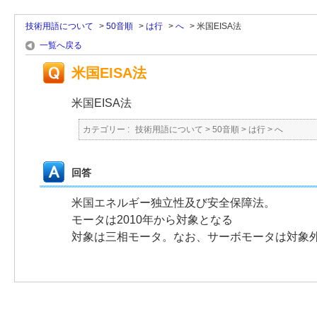
技術用語について
>
50音順
>
は行
>
へ
>
米国EISA法
一覧へ戻る
米国EISA法
米国EISA法
カテゴリー :
技術用語について
>
50音順
>
は行
>
へ
回答
米国エネルギー独立性及び安全保障法。
モータは2010年から対象となる
対象は三相モータ。なお、サーボモータは対象