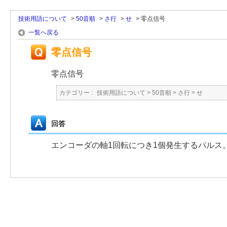
技術用語について
>
50音順
>
さ行
>
せ
>
零点信号
一覧へ戻る
零点信号
零点信号
カテゴリー :
技術用語について
>
50音順
>
さ行
>
せ
回答
エンコーダの軸1回転につき1個発生するパルス