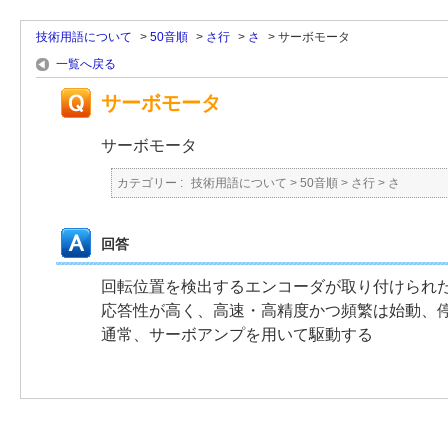
技術用語について
>
50音順
>
さ行
>
さ
>
サーボモータ
一覧へ戻る
サーボモータ
サーボモータ
カテゴリー :
技術用語について
>
50音順
>
さ行
>
さ
回答
回転位置を検出するエンコーダが取り付けられ
応答性が高く、高速・高精度かつ頻繁は始動、
通常、サーボアンプを用いて駆動する