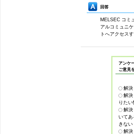
回答
MELSEC コ
アルコミュニケ
トへアクセスす
アンケー
ご意見
解決
解決
りたい
解決
いてあ
きない
解決