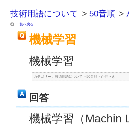
技術用語について
>
50音順
>
一覧へ戻る
機械学習
機械学習
カテゴリー :
技術用語について
>
50音順
>
か行
>
き
回答
機械学習（Machin 