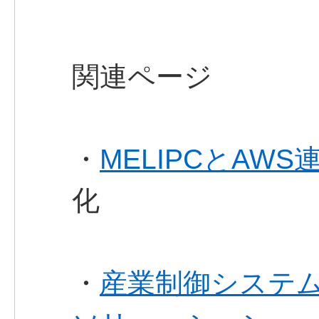
関連ページ
・
MELIPCとAW
化
・
産業制御システ