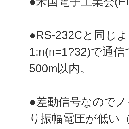
●米国電子工業会(E
●RS-232Cと同
1:n(n=1?32)
500m以内。
●差動信号なのでノ
り振幅電圧が低い（±