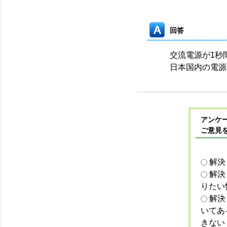
回答
交流電源が1秒
日本国内の電源は
アンケー
ご意見
解決
解決
りたい
解決
いてあ
きない