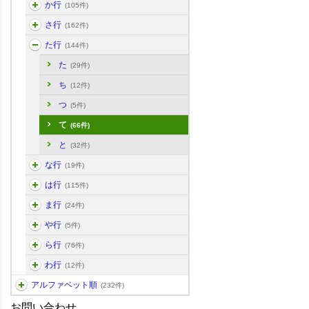
か行
(105件)
さ行
(162件)
た行
(144件)
た
(29件)
ち
(12件)
つ
(5件)
て
(66件)
と
(32件)
な行
(19件)
は行
(115件)
ま行
(24件)
や行
(5件)
ら行
(76件)
わ行
(12件)
アルファベット順
(232件)
お問い合わせ