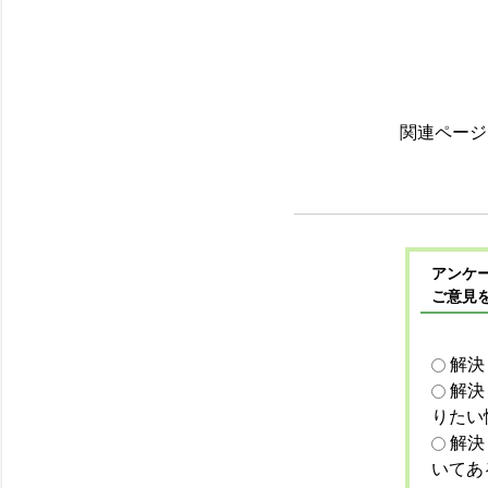
関連ページ１
アンケー
ご意見
解決
解決
りたい
解決
いてあ