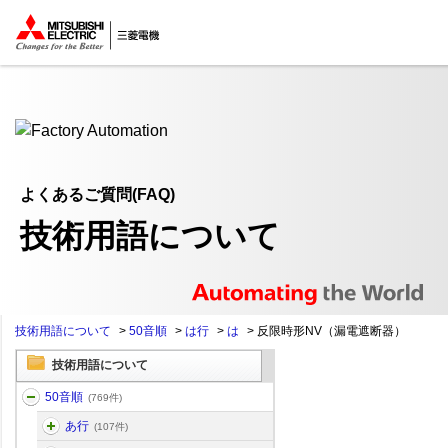
ここから本文
よくあるご質問(FAQ)
技術用語について
技術用語について
>
50音順
>
は行
>
は
>
反限時形NV（漏電遮断器）
技術用語について
50音順
(769件)
あ行
(107件)