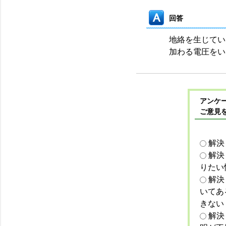
回答
地絡を生じてい
加わる電圧をい
アンケー
ご意見
解決
解決
りたい
解決
いてあ
きない
解決