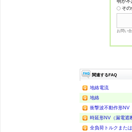
明が不
その
お問い合
関連するFAQ
地絡電流
地絡
衝撃波不動作形NV
時延形NV（漏電遮
全負荷トルクまた