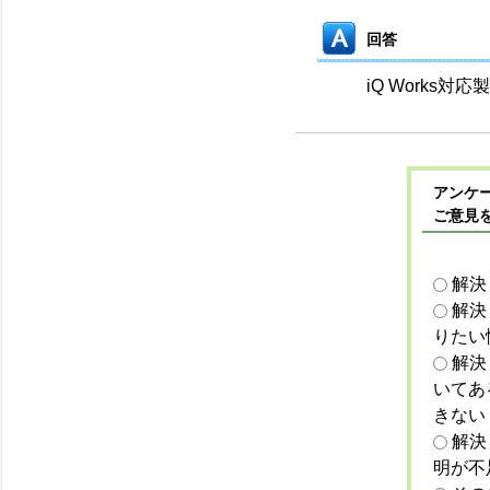
回答
iQ Works
アンケー
ご意見
解決
解決
りたい
解決
いてあ
きない
解決
明が不