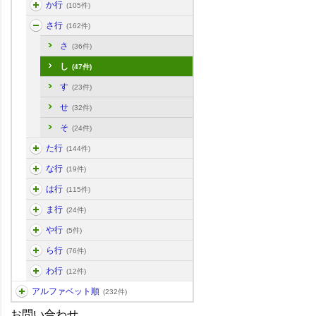
か行
(105件)
さ行
(162件)
さ
(36件)
し
(47件)
す
(23件)
せ
(32件)
そ
(24件)
た行
(144件)
な行
(19件)
は行
(115件)
ま行
(24件)
や行
(5件)
ら行
(76件)
わ行
(12件)
アルファベット順
(232件)
お問い合わせ