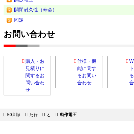
開閉耐久性（寿命）
同定
お問い合わせ
購入・お
仕様・機
W
見積りに
能に関す
ト
関するお
るお問い
る
問い合わ
合わせ
合
せ
50音順
た行
と
動作電圧