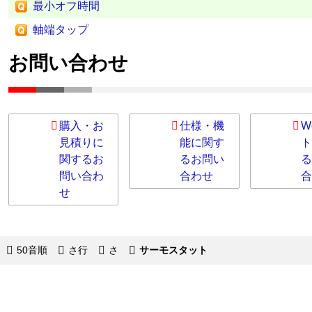
最小オフ時間
軸端タップ
お問い合わせ
購入・お
仕様・機
W
見積りに
能に関す
ト
関するお
るお問い
る
問い合わ
合わせ
合
せ
50音順
さ行
さ
サーモスタット