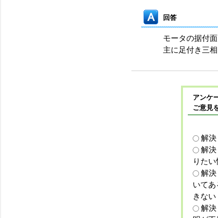
回答
モータの据付面
主に足付き三相
アンケー
ご意見
解決
解決
りたい
解決
いてあ
きない
解決