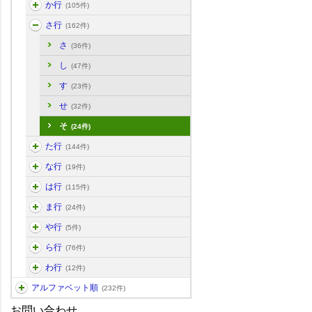
か行
(105件)
さ行
(162件)
さ
(36件)
し
(47件)
す
(23件)
せ
(32件)
そ
(24件)
た行
(144件)
な行
(19件)
は行
(115件)
ま行
(24件)
や行
(5件)
ら行
(76件)
わ行
(12件)
アルファベット順
(232件)
お問い合わせ