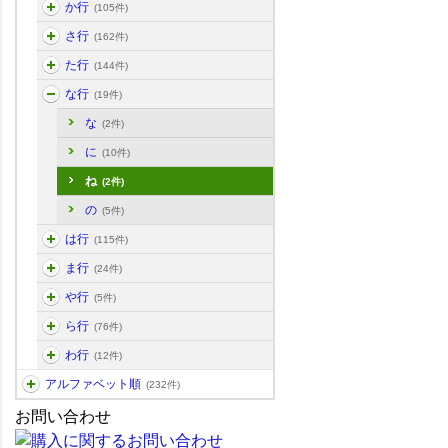
か行
(105件)
さ行
(162件)
た行
(144件)
な行
(19件)
な
(2件)
に
(10件)
ね
(2件)
の
(5件)
は行
(115件)
ま行
(24件)
や行
(5件)
ら行
(76件)
わ行
(12件)
アルファベット順
(232件)
お問い合わせ