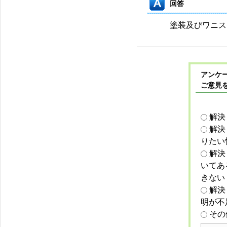
回答
塗装及びワニス
アンケー
ご意見
解決
解決
りたい
解決
いてあ
きない
解決
明が不
その