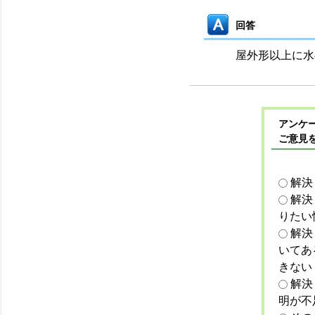
回答
屋外形以上に水
アンケー
ご意見
解決
解決
りたい
解決
いてあ
きない
解決
明が不