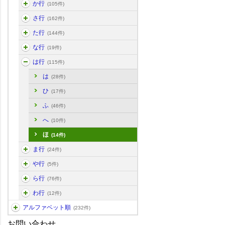
か行
(105件)
さ行
(162件)
た行
(144件)
な行
(19件)
は行
(115件)
は
(28件)
ひ
(17件)
ふ
(46件)
へ
(10件)
ほ
(14件)
ま行
(24件)
や行
(5件)
ら行
(76件)
わ行
(12件)
アルファベット順
(232件)
お問い合わせ