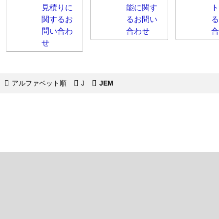
見積りに
能に関す
ト
関するお
るお問い
る
問い合わ
合わせ
合
せ
アルファベット順
J
JEM