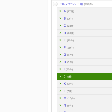
アルファベット順
(232件)
A
(17件)
B
(9件)
C
(23件)
D
(20件)
E
(11件)
F
(11件)
G
(4件)
H
(5件)
I
(20件)
J
(6件)
K
(2件)
L
(7件)
M
(15件)
N
(6件)