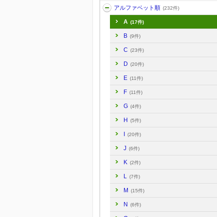
アルファベット順
(232件)
A
(17件)
B
(9件)
C
(23件)
D
(20件)
E
(11件)
F
(11件)
G
(4件)
H
(5件)
I
(20件)
J
(6件)
K
(2件)
L
(7件)
M
(15件)
N
(6件)