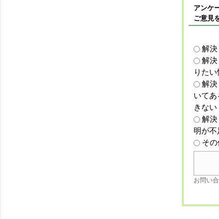
アンケー
ご意見
解決
解決
りたい
解決
いてあ
きない
解決
明が不
その
お問い合