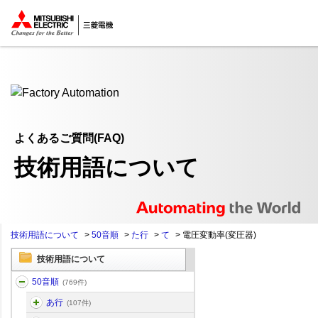
ここから本文
よくあるご質問(FAQ)
技術用語について
技術用語について
>
50音順
>
た行
>
て
>
電圧変動率(変圧器)
技術用語について
50音順
(769件)
あ行
(107件)