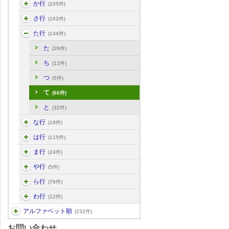
か行
(105件)
さ行
(162件)
た行
(144件)
た
(29件)
ち
(12件)
つ
(5件)
て
(66件)
と
(32件)
な行
(19件)
は行
(115件)
ま行
(24件)
や行
(5件)
ら行
(76件)
わ行
(12件)
アルファベット順
(232件)
お問い合わせ