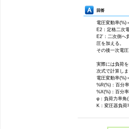
回答
電圧変動率(%)＝(E
E2：定格二次
E2'：二次側
圧を加える。
その後一次電圧
実際には負荷を
次式で計算しま
電圧変動率(%)＝K(
%R(%)：百分率抵
%X(%)：百分
φ：負荷力率角
K：変圧器負荷