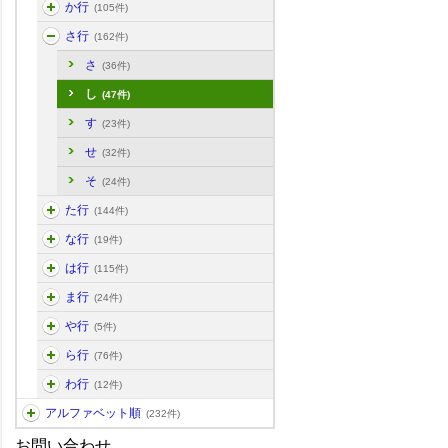
か行
(105件)
さ行
(162件)
さ
(36件)
し
(47件)
す
(23件)
せ
(32件)
そ
(24件)
た行
(144件)
な行
(19件)
は行
(115件)
ま行
(24件)
や行
(5件)
ら行
(76件)
わ行
(12件)
アルファベット順
(232件)
お問い合わせ