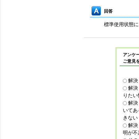
回答
標準使用状態に
アンケー
ご意見
解決
解決
りたい
解決
いてあ
きない
解決
明が不