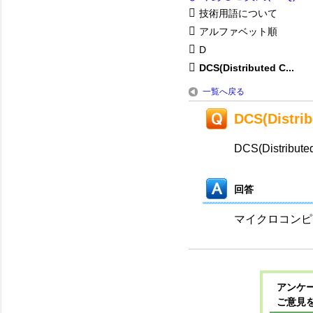
技術用語について
アルファベット順
D
DCS(Distributed C...
一覧へ戻る
DCS(Distri
DCS(Distribute
回答
マイクロコンピ
アンケー
ご意見