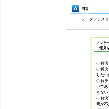
回答
データレジスタ
アンケー
ご意見
解決
解決
りたい
解決
いてあ
きない
解決
明が不