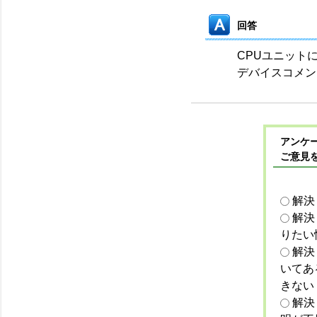
回答
CPUユニット
デバイスコメン
アンケー
ご意見
解決
解決
りたい
解決
いてあ
きない
解決