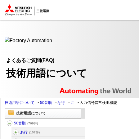
ここから本文
よくあるご質問(FAQ)
技術用語について
技術用語について
>
50音順
>
な行
>
に
>
入力信号異常検出機能
技術用語について
50音順
(769件)
あ行
(107件)