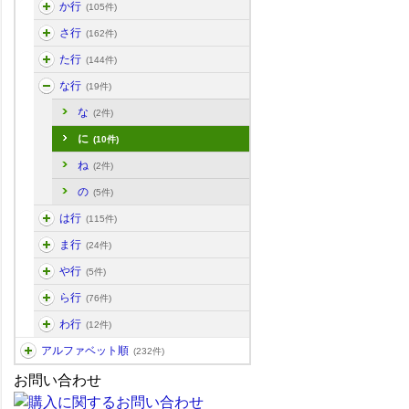
か行
(105件)
さ行
(162件)
た行
(144件)
な行
(19件)
な
(2件)
に
(10件)
ね
(2件)
の
(5件)
は行
(115件)
ま行
(24件)
や行
(5件)
ら行
(76件)
わ行
(12件)
アルファベット順
(232件)
お問い合わせ