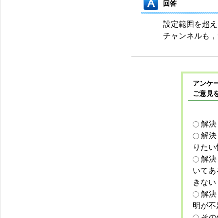
回答
設定範囲を超え
チャンネルも，
アンケー
ご意見
解決
解決
りたい
解決
いてあ
きない
解決
明が不
その