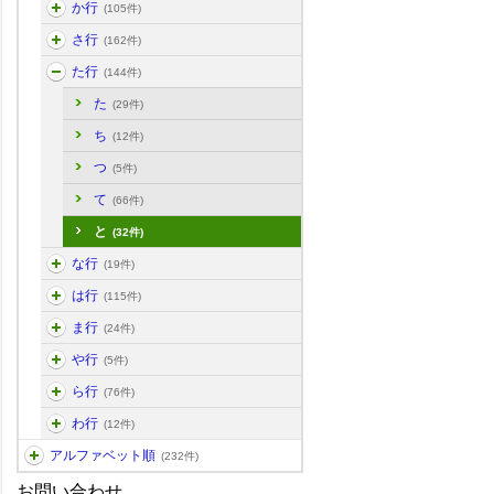
か行
(105件)
さ行
(162件)
た行
(144件)
た
(29件)
ち
(12件)
つ
(5件)
て
(66件)
と
(32件)
な行
(19件)
は行
(115件)
ま行
(24件)
や行
(5件)
ら行
(76件)
わ行
(12件)
アルファベット順
(232件)
お問い合わせ