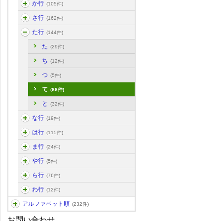
か行
(105件)
さ行
(162件)
た行
(144件)
た
(29件)
ち
(12件)
つ
(5件)
て
(66件)
と
(32件)
な行
(19件)
は行
(115件)
ま行
(24件)
や行
(5件)
ら行
(76件)
わ行
(12件)
アルファベット順
(232件)
お問い合わせ