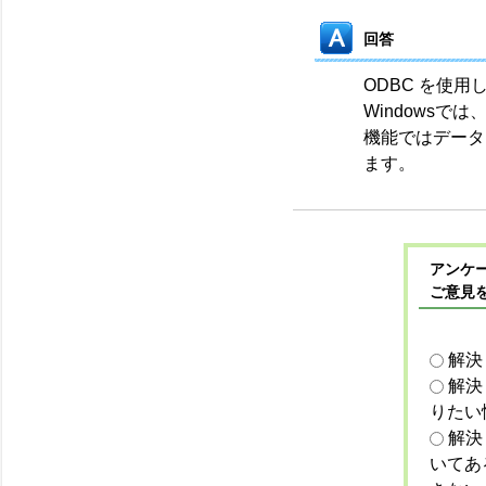
回答
ODBC を使
Windows
機能ではデータ
ます。
アンケー
ご意見
解決
解決
りたい
解決
いてあ