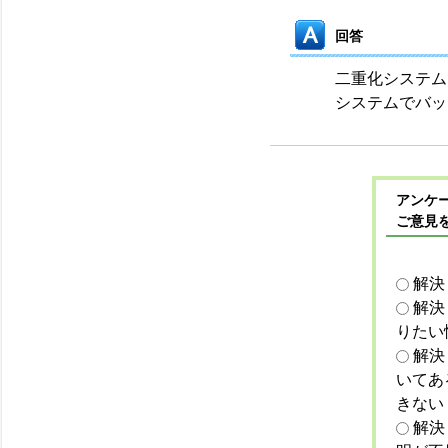
回答
二重化システム
システムでバッ
アンケー
ご意見
解決
解決
りたい
解決
いてあ
きない
解決