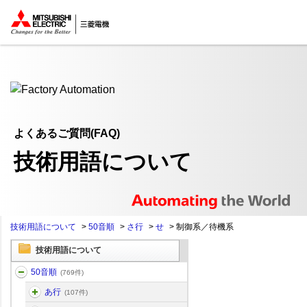
ここから本文
よくあるご質問(FAQ)
技術用語について
技術用語について
>
50音順
>
さ行
>
せ
>
制御系／待機系
技術用語について
50音順
(769件)
あ行
(107件)