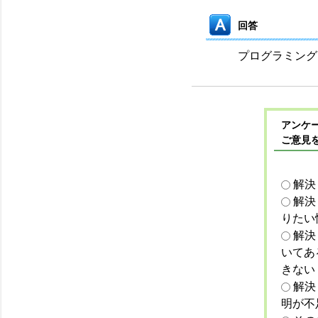
回答
プログラミング
アンケー
ご意見
解決
解決
りたい
解決
いてあ
きない
解決
明が不