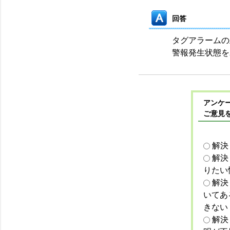
回答
タグアラームの上上
警報発生状態を
アンケー
ご意見
解決
解決
りたい
解決
いてあ
きない
解決