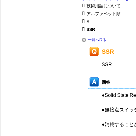
技術用語について
アルファベット順
S
SSR
一覧へ戻る
SSR
SSR
回答
●Solid Sta
●無接点スイッ
●消耗すること