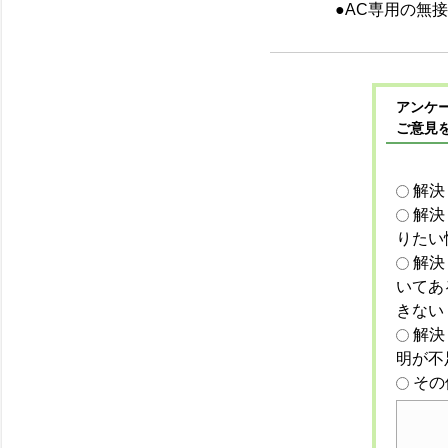
●AC専用の無
アンケー
ご意見
解決
解決
りたい
解決
いてあ
きない
解決
明が不
その