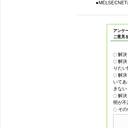
●MELSECNE
アンケー
ご意見
解決
解決
りたい
解決
いてあ
きない
解決
明が不
その