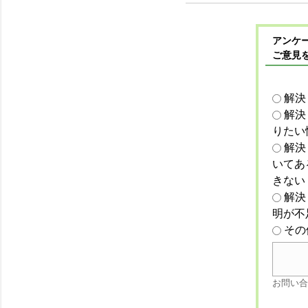
アンケー
ご意見
解決
解決
りたい
解決
いてあ
きない
解決
明が不
その
お問い合