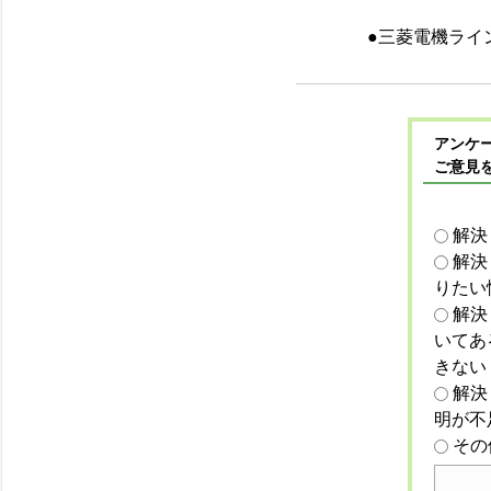
●三菱電機ライン
アンケー
ご意見
解決
解決
りたい
解決
いてあ
きない
解決
明が不
その