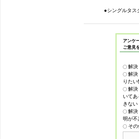
●シングルタス
アンケー
ご意見
解決
解決
りたい
解決
いてあ
きない
解決
明が不
その