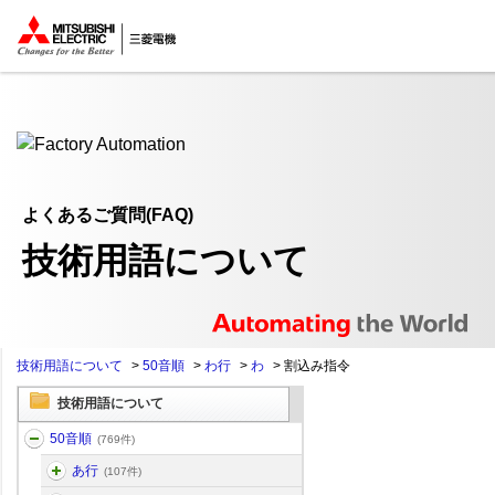
ここから本文
よくあるご質問(FAQ)
技術用語について
技術用語について
>
50音順
>
わ行
>
わ
>
割込み指令
技術用語について
50音順
(769件)
あ行
(107件)