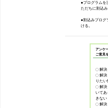
●プログラムを
ただちに割込み
●割込みプログ
ける。
アンケー
ご意見
解決
解決
りたい
解決
いてあ
きない
解決