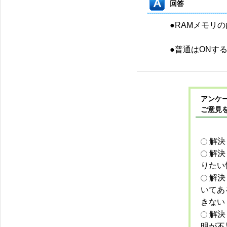
回答
●RAMメモリ
●普通はONす
アンケー
ご意見
解決
解決
りたい
解決
いてあ
きない
解決
明が不